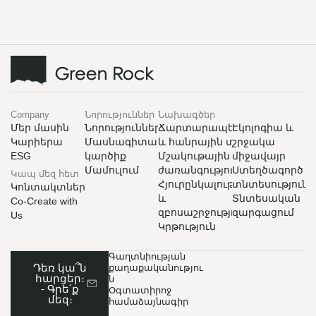
Company
Նորություններ
Նախագծեր
Մեր մասին
Նորություններ
Ճարտարապետություն
Էկոլոգիա և
Կարիերա
Մասնագիտական
և հանրային տարածք
շրջակա
ESG
​​​​կարծիք
Մշակութային
միջավայր
Մամուլում
ժառանգություն
Ստեղծագործ
Կապ մեզ հետ
Հյուրընկալություն
տնտեսություն
Կոնտակտներ
և
Տնտեսական
Co-Create with
զբոսաշրջություն
զարգացում
Us
Կրթություն
Գաղտնիության
Դեռ կա՞ն
քաղաքականությու
հարցեր։
ն
- Գրե՛ք
Օգտատիրոջ
մեզ։
համաձայնագիր