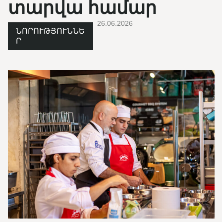
տարվա համար
26.06.2026
ՆՈՐՈՒԹՅՈՒՆՆԵ
Ր