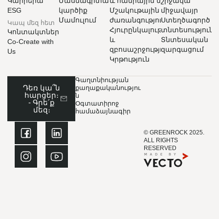
Կարիերա
Մասնագիտական
և հանրային տարածք
շրջակա
ESG
​​​​կարծիք
Մշակութային
միջավայր
Մամուլում
ժառանգություն
Ստեղծագործ
Կապ մեզ հետ
Հյուրընկալություն
տնտեսություն
Կոնտակտներ
և
Տնտեսական
Co-Create with
զբոսաշրջություն
զարգացում
Us
Կրթություն
Գաղտնիության
Դեռ կա՞ն
քաղաքականությու
հարցեր։
ն
- Գրե՛ք
Օգտատիրոջ
մեզ։
համաձայնագիր
© GREENROCK 2025.
ALL RIGHTS
RESERVED