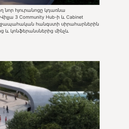
ղ նոր հյուրանոցը կդառնա
լլա 3 Community Hub-ի և Cabinet
ռողջապահական հանգստի սիրահարներին
ից և կոնֆերանսներից մինչև