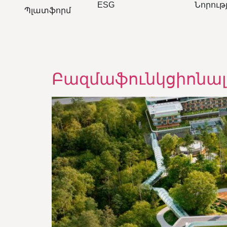
ESG
Նորութ
Պլատֆորմ
Բազմաֆունկցիոնալ