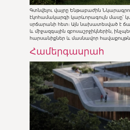
Գտնվելու վայրը Ենթաբաժին Նկարագրու
էկոհամակարգի կարևորագույն մասը՝ կապ 
սրճարանի հետ։ Այն նախատեսված է ճ
և միջազգային զբոսաշրջիկներին, ինչպ
հարսանիքներ և մասնավոր հավաքույթնե
Համերգասրահ