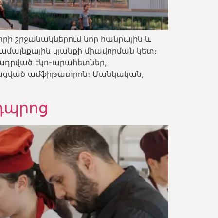
իրի շրջանակներում նոր հանրային և
ամայնքային կյանքի միավորման կետ։
ղադրված էկո-արահետներ,
ացված ամֆիթատրոն։ Մանկական,
 դպրոց