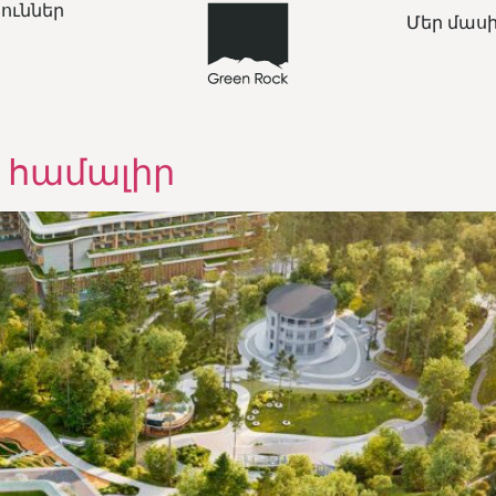
յուններ
Մեր մաս
 համալիր