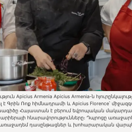
ուն Apicius Armenia Apicius Armenia-ն հյուրընկա
է Գրին Ռոք հիմնադրամի և Apicius Florence՝ միջազգ
խագիծը Հայաստան է բերում եվրոպական մակարդակի
 կարիերայի հնարավորությունները։ Դպրոցը առաջա
աջադեմ դասընթացներ և խոհարարական վարպետ