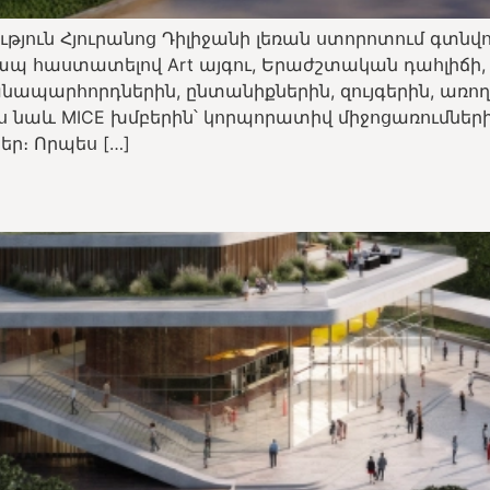
թյուն Հյուրանոց Դիլիջանի լեռան ստորոտում գտնվո
հաստատելով Art այգու, Երաժշտական ​​​​դահլիճի, Վի
անապարհորդներին, ընտանիքներին, զույգերին, ա
ես նաև MICE խմբերին՝ կորպորատիվ միջոցառումներ
ր։ Որպես […]