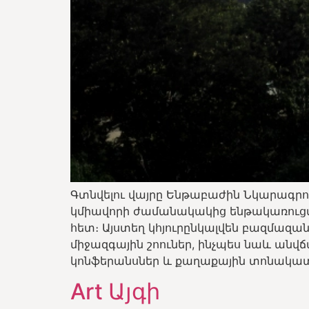
Գտնվելու վայրը Ենթաբաժին Նկարագր
կմիավորի ժամանակակից ենթակառուցվ
հետ։ Այստեղ կհյուրընկալվեն բազմազա
միջազգային շոուներ, ինչպես նաև ան
կոնֆերանսներ և քաղաքային տոնակատար
Art Այգի