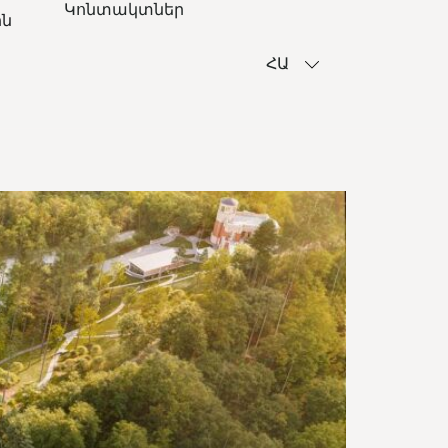
Կոնտակտներ
ին
ՀԱ