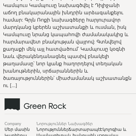
Կամպուս Կամպուսը նախագծվել է Դիլիջանի
աճող բնակարանային խնդրին արձագանքելու
համար: Գրյն Ռոքի նախագծերը հարյուրավոր
մարդկանց կբերեն աշխատանքի և ուսման, իսկ
Կամպուսը նրանց կապահովի ժամանակակից և
հարմարավետ բնակության վայրով: Գտնվելով
քաղաքի մեկ այլ հատվածում՝ Կամպուսը կօգնի
նաև վերակենդանացնել պասիվ բնակելի
թաղամասը՝ նոր կյանք հաղորդելով տեղական
խանութներին, սրճարաններին և
ծառայություններին՝ միաժամանակ աշխատանքն
ու […]
Company
Նորություններ
Նախագծեր
Մեր մասին
Նորություններ
Ճարտարապետություն
Էկոլոգիա և
Կարիերա
Մասնագիտական
և հանրային տարածք
շրջակա