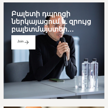
Բալետի դպրոցի
ներկայացում և զրույց
բալետմայստեր
Ռուդոլֆ Խառատյանի
Join
հետ