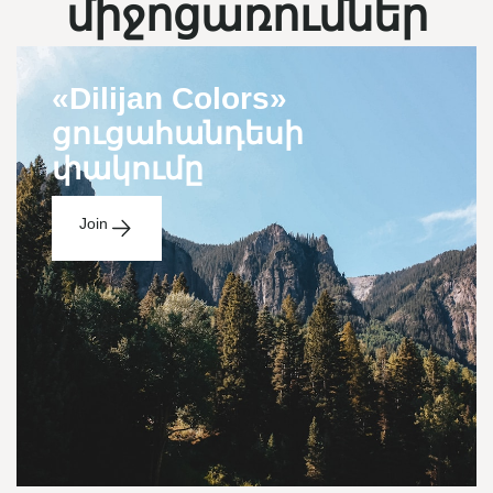
միջոցառումներ
«Dilijan Colors»
ցուցահանդեսի
փակումը
Join