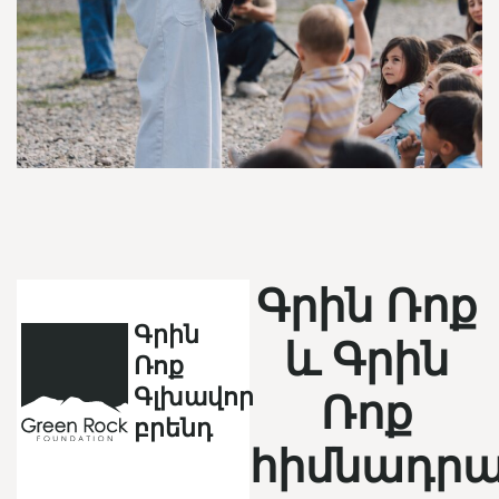
Գրին Ռոք
Գրին
և Գրին
Ռոք
Գլխավոր
Ռոք
բրենդ
հիմնադրա