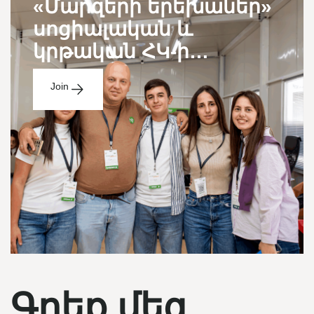
«Մարզերի երեխաներ»
սոցիալական և
կրթական ՀԿ-ի
մենթորների
Join
ընդունելություն
Գրեք մեզ