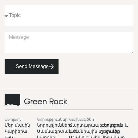
Send Message
Company
Նորություններ
Նախագծեր
Մեր մասին
Նորություններ
Ճարտարապետություն
Էկոլոգիա և
Կարիերա
Մասնագիտական
և հանրային տարածք
շրջակա
ESG
​​​​կարծիք
Մշակութային
միջավայր