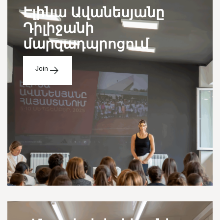
Էլինա Ավանեսյանը
Դիլիջանի
մարզադպրոցում
Join