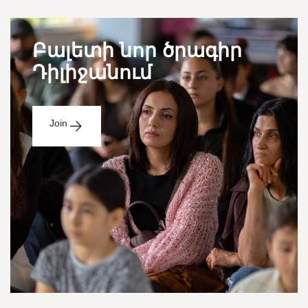
Բալետի նոր ծրագիր
Դիլիջանում
Join