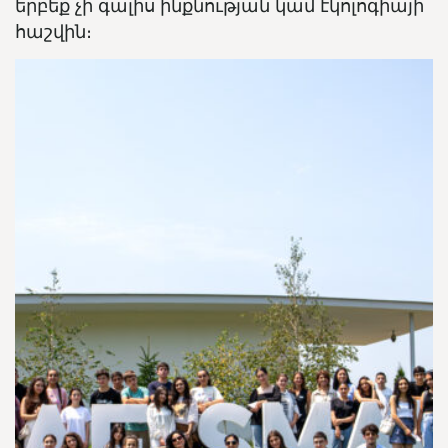
երբեք չի գալիս ինքնության կամ էկոլոգիայի
հաշվին։