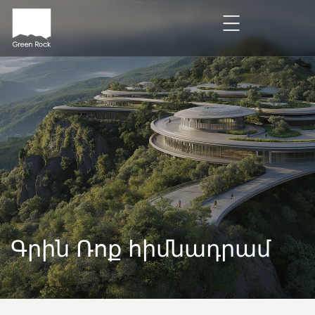
Գրին Ռոք հիմնադրամ