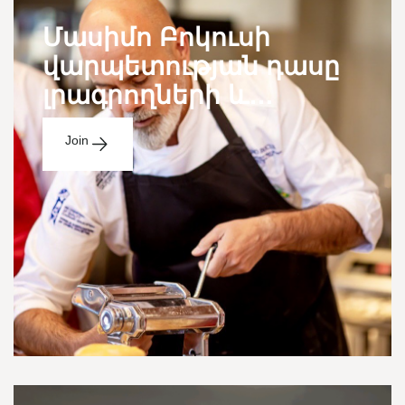
Մասիմո Բոկուսի
վարպետության դասը
լրագրողների և
բլոգերների համար
Join