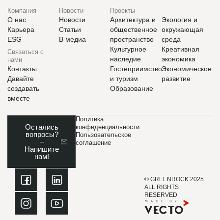
Компания
Новости
Проекты
О нас
Новости
Архитектура и
Экология и
Карьера
Статьи
общественное
окружающая
ESG
В медиа
пространство
среда
Культурное
Креативная
Связаться с
наследие
экономика
нами
Контакты
Гостеприимство
Экономическое
Давайте
и туризм
развитие
создавать
Образование
вместе
Политика
Остались
конфиденциальности
вопросы?
Пользовательское
–
соглашение
Напишите
нам!
© GREENROCK 2025.
ALL RIGHTS
RESERVED