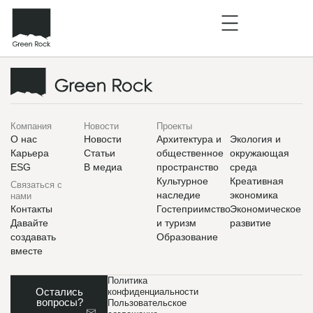
Компания
Новости
Проекты
О нас
Новости
Архитектура и
Экология и
Карьера
Статьи
общественное
окружающая
ESG
В медиа
пространство
среда
Культурное
Креативная
Связаться с
наследие
экономика
нами
Контакты
Гостеприимство
Экономическое
Давайте
и туризм
развитие
создавать
Образование
вместе
Политика
Остались
конфиденциальности
вопросы?
Пользовательское
–